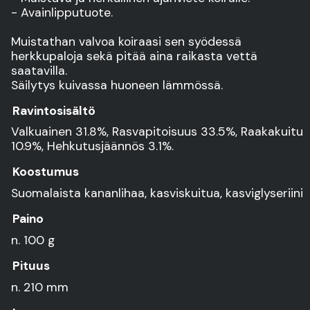
- Avainlipputuote.
Muistathan valvoa koiraasi sen syödessä
herkkupaloja sekä pitää aina raikasta vettä
saatavilla.
Säilytys kuivassa huoneen lämmössä.
Ravintosisältö
Valkuainen 31.8%, Rasvapitoisuus 33.5%, Raakakuitu
10.9%, Hehkutusjäännös 3.1%.
Koostumus
Suomalaista kananlihaa, kasviskuitua, kasviglyseriini
Paino
n. 100 g
Pituus
n. 210 mm