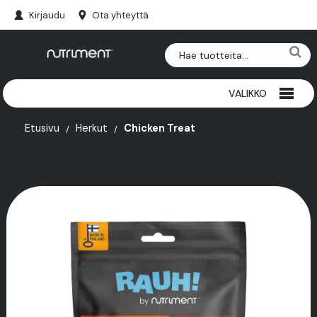
Kirjaudu
Ota yhteyttä
VALIKKO
RIISTAPURULUUT
Etusivu
Herkut
Chicken Treat
NAUTAPURULUUT
HERKUT
PAKASTEET
SARVET
LISÄRAVINTEET