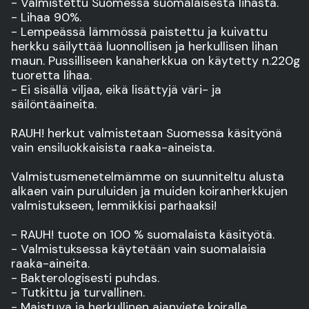
- Valmistettu Suomessa suomalaisesta lihasta.
- Lihaa 90%.
- Lempeässä lämmössä paistettu ja kuivattu
herkku säilyttää luonnollisen ja herkullisen lihan
maun. Pussilliseen kanaherkkua on käytetty n.220g
tuoretta lihaa.
- Ei sisällä viljaa, eikä lisättyjä väri- ja
säilöntäaineita.
RAUH! herkut valmistetaan Suomessa käsityönä
vain ensiluokkaisista raaka-aineista.
Valmistusmenetelmämme on suunniteltu alusta
alkaen vain puruluiden ja muiden koiranherkkujen
valmistukseen, lemmikkisi parhaaksi!
- RAUH! tuote on 100 % suomalaista käsityötä.
- Valmistuksessa käytetään vain suomalaisia
raaka-aineita.
- Bakterologisesti puhdas.
- Tutkittu ja turvallinen.
- Maistuva ja herkullinen ajanviete koiralle.