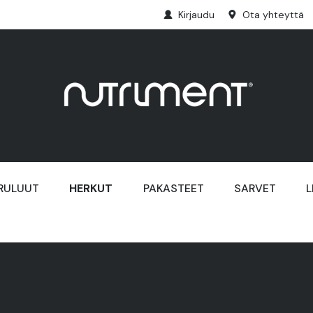
Kirjaudu
Ota yhteyttä
RULUUT
HERKUT
PAKASTEET
SARVET
L