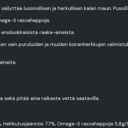
ilyttää luonnollisen ja herkullisen kalan maun. Pussil
.
Omega-3 rasvahappoja.
nsiluokkaisista raaka-aineista.
 vain puruluiden ja muiden koiranherkkujen valmistuk
ineita.
 sekä pitää aina raikasta vettä saatavilla.
%, Hehkutusjäännös 7.7%, Omega-3 rasvahappoja 5,8g/