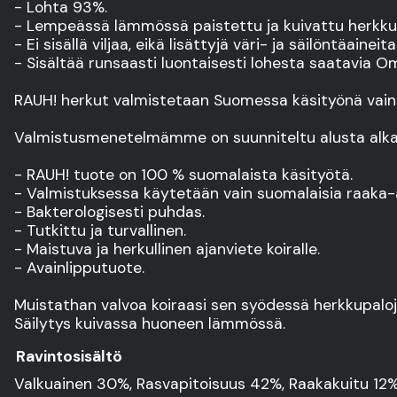
- Lohta 93%.
- Lempeässä lämmössä paistettu ja kuivattu herkku sä
- Ei sisällä viljaa, eikä lisättyjä väri- ja säilöntäaineita
- Sisältää runsaasti luontaisesti lohesta saatavia 
RAUH! herkut valmistetaan Suomessa käsityönä vain e
Valmistusmenetelmämme on suunniteltu alusta alkaen
- RAUH! tuote on 100 % suomalaista käsityötä.
- Valmistuksessa käytetään vain suomalaisia raaka-a
- Bakterologisesti puhdas.
- Tutkittu ja turvallinen.
- Maistuva ja herkullinen ajanviete koiralle.
- Avainlipputuote.
Muistathan valvoa koiraasi sen syödessä herkkupaloja
Säilytys kuivassa huoneen lämmössä.
Ravintosisältö
Valkuainen 30%, Rasvapitoisuus 42%, Raakakuitu 12