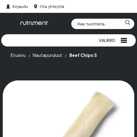
Kirjaudu
Ota yhteyttä
VALIKKO
RIISTAPURULUUT
Etusivu
Nautapuruluut
Beef Chips S
NAUTAPURULUUT
HERKUT
PAKASTEET
SARVET
LISÄRAVINTEET