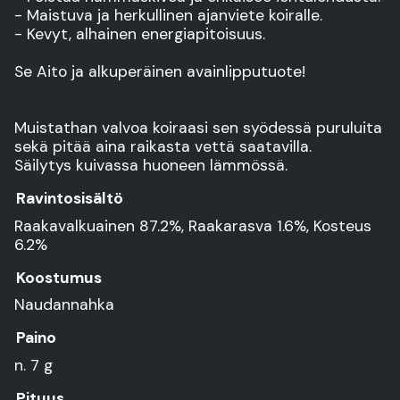
- Maistuva ja herkullinen ajanviete koiralle.
- Kevyt, alhainen energiapitoisuus.
Se Aito ja alkuperäinen avainlipputuote!
Muistathan valvoa koiraasi sen syödessä puruluita
sekä pitää aina raikasta vettä saatavilla.
Säilytys kuivassa huoneen lämmössä.
Ravintosisältö
Raakavalkuainen 87.2%, Raakarasva 1.6%, Kosteus
6.2%
Koostumus
Naudannahka
Paino
n. 7 g
Pituus