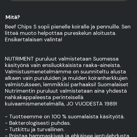
Mitä?
Beef Chips S sopii pienelle koiralle ja pennuille. Sen
litteä muoto helpottaa pureskelun aloitusta.
Ensikertalaisen valinta!
NUTRIMENT puruluut valmistetaan Suomessa
käsityönä vain ensiluokkaisista raaka-aineista.
Valmistusmenetelmämme on suunniteltu alusta
alkaen vain puruluiden ja muiden koiranherkkujen
valmistukseen, lemmikkisi parhaaksi! Suomalaiset
Nutrimentin puruluut valmistetaan aina yhdestä
nahkakappaleesta perinteisellä
kuivaamismenetelmällä, JO VUODESTA 1989!
- Tuotteemme on 100 % suomalaista käsityötä.
- Bakterologisesti puhdas.
- Tutkittu ja turvallinen.
- Poistaa hammaskiveä ja ehkäisee ientulehdusta.