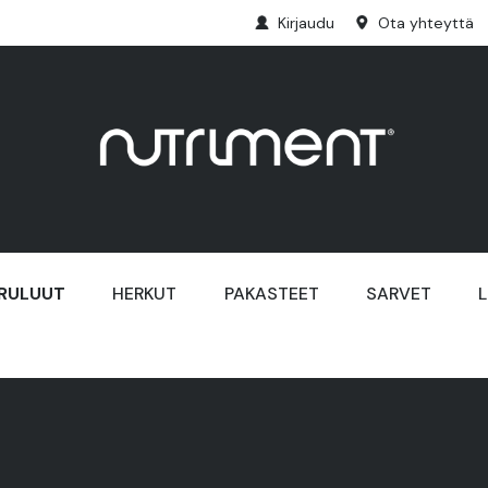
Kirjaudu
Ota yhteyttä
RULUUT
HERKUT
PAKASTEET
SARVET