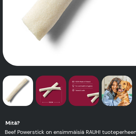
Mitä?
Beef Powerstick on ensimmäisiä RAUH! tuoteperheen