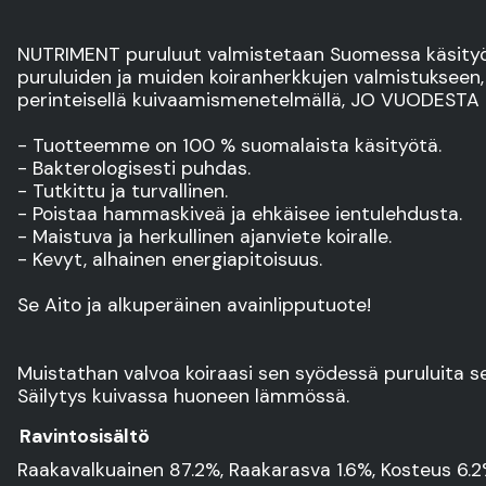
NUTRIMENT puruluut valmistetaan Suomessa käsityön
puruluiden ja muiden koiranherkkujen valmistukseen
perinteisellä kuivaamismenetelmällä, JO VUODESTA 
- Tuotteemme on 100 % suomalaista käsityötä.
- Bakterologisesti puhdas.
- Tutkittu ja turvallinen.
- Poistaa hammaskiveä ja ehkäisee ientulehdusta.
- Maistuva ja herkullinen ajanviete koiralle.
- Kevyt, alhainen energiapitoisuus.
Se Aito ja alkuperäinen avainlipputuote!
Muistathan valvoa koiraasi sen syödessä puruluita sek
Säilytys kuivassa huoneen lämmössä.
Ravintosisältö
Raakavalkuainen 87.2%, Raakarasva 1.6%, Kosteus 6.