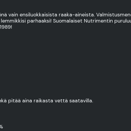
ä vain ensiluokkaisista raaka-aineista. Valmistusmen
, lemmikkisi parhaaksi! Suomalaiset Nutrimentin puru
1989!
ä pitää aina raikasta vettä saatavilla.
2%