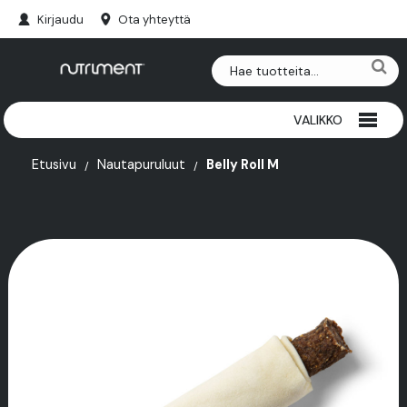
Kirjaudu
Ota yhteyttä
VALIKKO
RIISTAPURULUUT
Etusivu
Nautapuruluut
Belly Roll M
NAUTAPURULUUT
HERKUT
PAKASTEET
SARVET
LISÄRAVINTEET