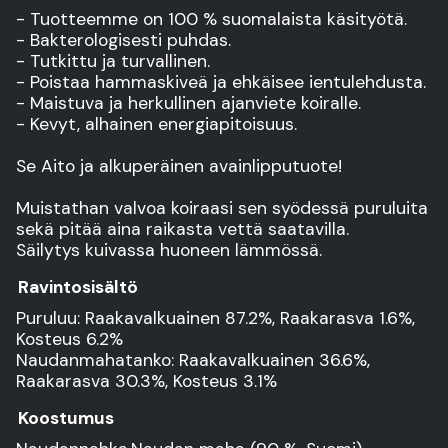
- Tuotteemme on 100 % suomalaista käsityötä.
- Bakterologisesti puhdas.
- Tutkittu ja turvallinen.
- Poistaa hammaskiveä ja ehkäisee ientulehdusta.
- Maistuva ja herkullinen ajanviete koiralle.
- Kevyt, alhainen energiapitoisuus.
Se Aito ja alkuperäinen avainlipputuote!
Muistathan valvoa koiraasi sen syödessä puruluita
sekä pitää aina raikasta vettä saatavilla.
Säilytys kuivassa huoneen lämmössä.
Ravintosisältö
Puruluu: Raakavalkuainen 87.2%, Raakarasva 1.6%,
Kosteus 6.2%
Naudanmahatanko: Raakavalkuainen 36.6%,
Raakarasva 30.3%, Kosteus 3.1%
Koostumus