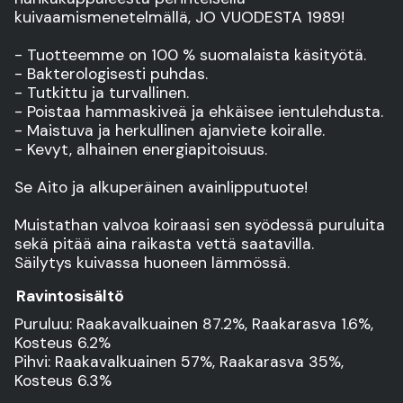
kuivaamismenetelmällä, JO VUODESTA 1989!
- Tuotteemme on 100 % suomalaista käsityötä.
- Bakterologisesti puhdas.
- Tutkittu ja turvallinen.
- Poistaa hammaskiveä ja ehkäisee ientulehdusta.
- Maistuva ja herkullinen ajanviete koiralle.
- Kevyt, alhainen energiapitoisuus.
Se Aito ja alkuperäinen avainlipputuote!
Muistathan valvoa koiraasi sen syödessä puruluita
sekä pitää aina raikasta vettä saatavilla.
Säilytys kuivassa huoneen lämmössä.
Ravintosisältö
Puruluu: Raakavalkuainen 87.2%, Raakarasva 1.6%,
Kosteus 6.2%
Pihvi: Raakavalkuainen 57%, Raakarasva 35%,
Kosteus 6.3%