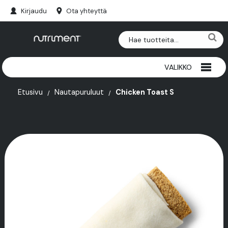
Kirjaudu
Ota yhteyttä
VALIKKO
RIISTAPURULUUT
Etusivu
Nautapuruluut
Chicken Toast S
NAUTAPURULUUT
HERKUT
PAKASTEET
SARVET
LISÄRAVINTEET