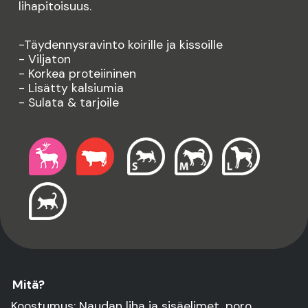
lihapitoisuus.
-Täydennysravinto koirille ja kissoille
- Viljaton
- Korkea proteiininen
- Lisätty kalsiumia
- Sulata & tarjoile
Mitä?
Koostumus: Naudan liha ja sisäelimet, poro.