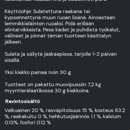
Käyttöohje: Sulatettuna raakana tai
kypsennettynä muun ruoan lisänä. Ainoastaan
lemmikkieläinten ruoaksi. Pidä erillään
elintarvikkeista. Pese kädet ja puhdista työkalut,
välineet ja pinnat tämän tuotteen käsittelyn
jälkeen.
Sulata ja säilytä jääkaapissa, tarjoile 1-2 päivän
sisällä.
Yksi kiekko painaa noin 30 g.
Tuotteet on pakattu muovipussiin 7,2 kg
myyntierälaatikossa 30 g kiekkoina.
Ravintosisältö
Valkuainen 20 %, rasvapitoisuus 15 %, kosteus 63.2
%, raakakuitu 0 %, hehkutusjäännös 1.1 %, kalsium
0.13%, fosfori 0.12 %