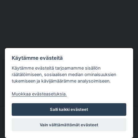
Käytämme evästeitä
Käytämme evästeitä tarjoamamme sisällön
räätälöimiseen, sosiaalisen median ominaisuuksien
tukemiseen ja kävijämäärämme analysoimiseen.
Muokkaa evästeasetuksia.
Salli kaikki evästeet
Copyright The Nutriment Company Finland 1
Oy |
Tietosuojaseloste
| Palvelun toteutus:
Vain välttämättömät evästeet
JPmedia