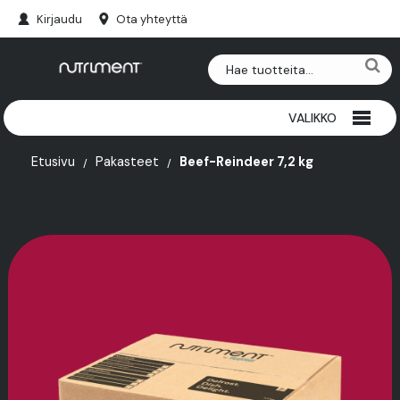
Kirjaudu
Ota yhteyttä
VALIKKO
RIISTAPURULUUT
Etusivu
Pakasteet
Beef-Reindeer 7,2 kg
NAUTAPURULUUT
HERKUT
PAKASTEET
SARVET
LISÄRAVINTEET