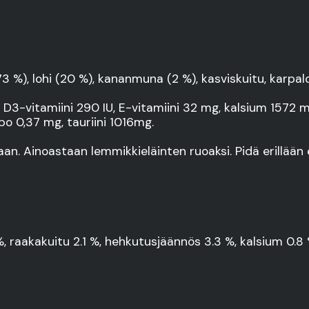
 %), lohi (20 %), kananmuna (2 %), kasviskuitu, karpalo
mg, D3-vitamiini 290 IU, E-vitamiini 32 mg, kalsium 157
po 0,37 mg, tauriini 1016mg.
n. Ainoastaan lemmikkieläinten ruoaksi. Pidä erillään e
%, raakakuitu 2.1 %, hehkutusjäännös 3.3 %, kalsium 0.8 