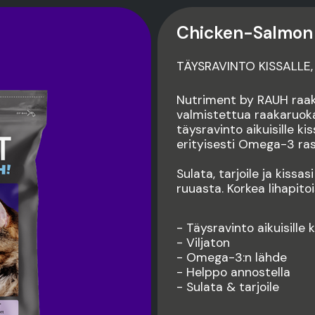
Chicken-Salmon
TÄYSRAVINTO KISSALLE,
Nutriment by RAUH raak
valmistettua raakaruoka
täysravinto aikuisille kis
erityisesti Omega-3 rasv
Sulata, tarjoile ja kissasi
ruuasta. Korkea lihapito
- Täysravinto aikuisille k
- Viljaton
- Omega-3:n lähde
- Helppo annostella
- Sulata & tarjoile