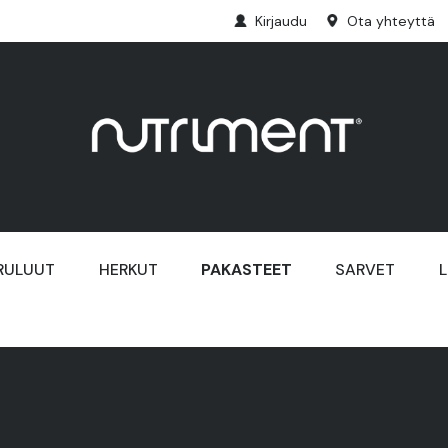
Kirjaudu
Ota yhteyttä
RULUUT
HERKUT
PAKASTEET
SARVET
L