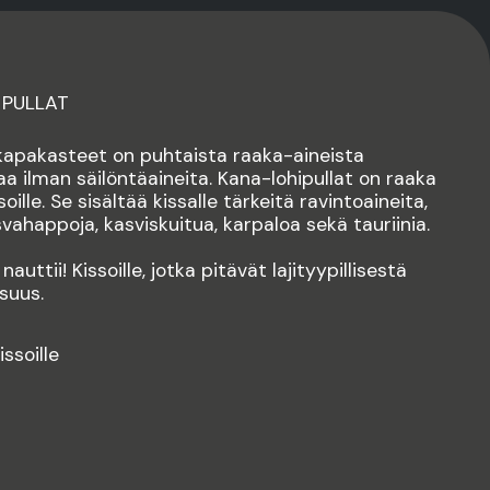
 PULLAT
apakasteet on puhtaista raaka-aineista
a ilman säilöntäaineita. Kana-lohipullat on raaka
soille. Se sisältää kissalle tärkeitä ravintoaineita,
ahappoja, kasviskuitua, karpaloa sekä tauriinia.
 nauttii! Kissoille, jotka pitävät lajityypillisestä
isuus.
issoille