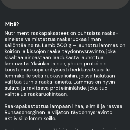
Mitä?
Nutriment raakapakasteet on puhtaista raaka-
aineista valmistettua raakaruokaa ilman
säilöntäaineita. Lamb 500 g – jauhettu lammas on
koirien ja kissojen raaka täydennysravinto, joka
sisältää ainoastaan laadukasta jauhettua
lammasta. Yksinkertainen, yhden proteiinin
koostumus sopii erityisesti herkkävatsaisille
lemmikeille sekä ruokavalioihin, joissa halutaan
välttää turhia raaka-aineita. Lammas on hyvin
sulava ja ravitseva proteiininlähde, joka tuo
vaihtelua raakaruokintaan.
Raakapakastettua lampaan lihaa, elimiä ja rasvaa.
Runsasenerginen ja viljaton täydennysravinto
aktiivisille lemmikeille.