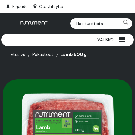
Kirjaudu
Ota yhteyttä
VALIKKO
RIISTAPURULUUT
Etusivu
Pakasteet
Lamb 500 g
NAUTAPURULUUT
HERKUT
PAKASTEET
SARVET
LISÄRAVINTEET