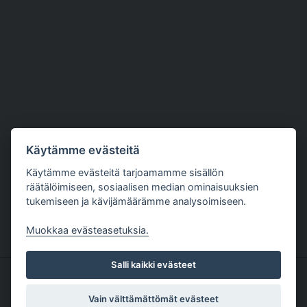
Käytämme evästeitä
Käytämme evästeitä tarjoamamme sisällön
räätälöimiseen, sosiaalisen median ominaisuuksien
tukemiseen ja kävijämäärämme analysoimiseen.
Muokkaa evästeasetuksia.
Salli kaikki evästeet
Copyright The Nutriment Company Finland 1
Oy |
Tietosuojaseloste
| Palvelun toteutus:
Vain välttämättömät evästeet