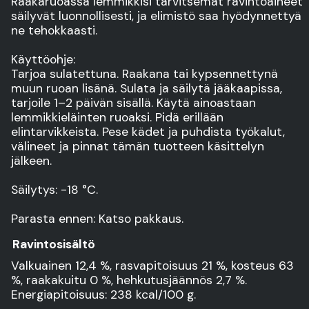
Raakaruoassa lemmikkisi tarvitsemat ravintoaineet
säilyvät luonnollisesti, ja elimistö saa hyödynnettyä
ne tehokkaasti.
Käyttöohje:
Tarjoa sulatettuna. Raakana tai kypsennettynä
muun ruoan lisänä. Sulata ja säilytä jääkaapissa,
tarjoile 1–2 päivän sisällä. Käytä ainoastaan
lemmikkieläinten ruoaksi. Pidä erillään
elintarvikkeista. Pese kädet ja puhdista työkalut,
välineet ja pinnat tämän tuotteen käsittelyn
jälkeen.
Säilytys: -18 °C.
Parasta ennen: Katso pakkaus.
Ravintosisältö
Valkuainen 12,4 %, rasvapitoisuus 21 %, kosteus 63
%, raakakuitu 0 %, hehkutusjäännös 2,7 %.
Energiapitoisuus: 238 kcal/100 g.