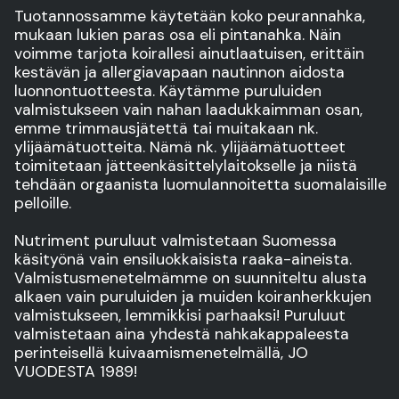
Tuotannossamme käytetään koko peurannahka,
mukaan lukien paras osa eli pintanahka. Näin
voimme tarjota koirallesi ainutlaatuisen, erittäin
kestävän ja allergiavapaan nautinnon aidosta
luonnontuotteesta. Käytämme puruluiden
valmistukseen vain nahan laadukkaimman osan,
emme trimmausjätettä tai muitakaan nk.
ylijäämätuotteita. Nämä nk. ylijäämätuotteet
toimitetaan jätteenkäsittelylaitokselle ja niistä
tehdään orgaanista luomulannoitetta suomalaisille
pelloille.
Nutriment puruluut valmistetaan Suomessa
käsityönä vain ensiluokkaisista raaka-aineista.
Valmistusmenetelmämme on suunniteltu alusta
alkaen vain puruluiden ja muiden koiranherkkujen
valmistukseen, lemmikkisi parhaaksi! Puruluut
valmistetaan aina yhdestä nahkakappaleesta
perinteisellä kuivaamismenetelmällä, JO
VUODESTA 1989!