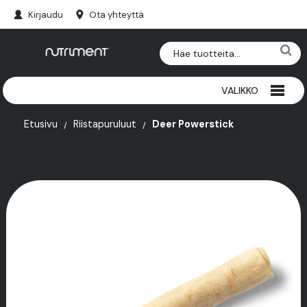
Kirjaudu
Ota yhteyttä
VALIKKO
RIISTAPURULUUT
Etusivu
Riistapuruluut
Deer Powerstick
NAUTAPURULUUT
HERKUT
PAKASTEET
SARVET
LISÄRAVINTEET